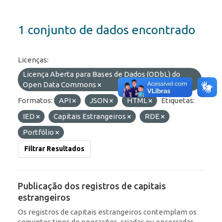
1 conjunto de dados encontrado
Licenças:
Licença Aberta para Bases de Dados (ODbL) do
Open Data Commons
Formatos:
API
JSON
HTML
Etiquetas:
IED
Capitais Estrangeiros
RDE
Portfólio
Filtrar Resultados
Publicação dos registros de capitais
estrangeiros
Os registros de capitais estrangeiros contemplam os
seguintes tipos de operações, criadas ou encerradas