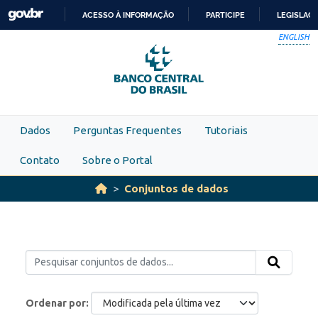
Skip to main content
ACESSO À INFORMAÇÃO
PARTICIPE
LEGISLAÇ
IR
ENGLISH
PARA
O
CONTEÚDO
Dados
Perguntas Frequentes
Tutoriais
Contato
Sobre o Portal
Conjuntos de dados
Ordenar por