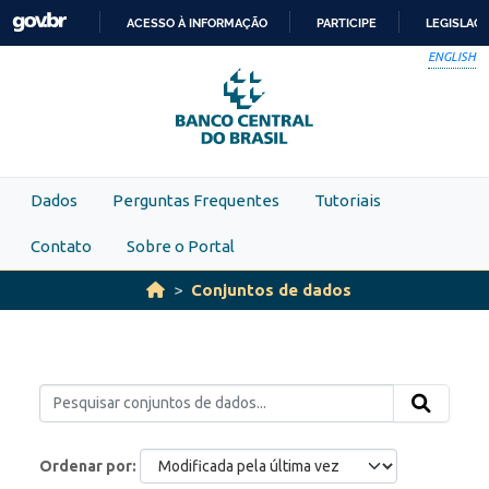
Skip to main content
ACESSO À INFORMAÇÃO
PARTICIPE
LEGISLAÇ
IR
ENGLISH
PARA
O
CONTEÚDO
Dados
Perguntas Frequentes
Tutoriais
Contato
Sobre o Portal
Conjuntos de dados
Ordenar por