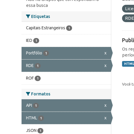
essa busca
Lic
Etiquetas
RD
Capitais Estrangeiros
1
Publ
IED
1
Os re
Portfólio
x
1
perío
HTM
RDE
x
1
ROF
1
Você t
Formatos
API
x
1
HTML
x
1
JSON
1