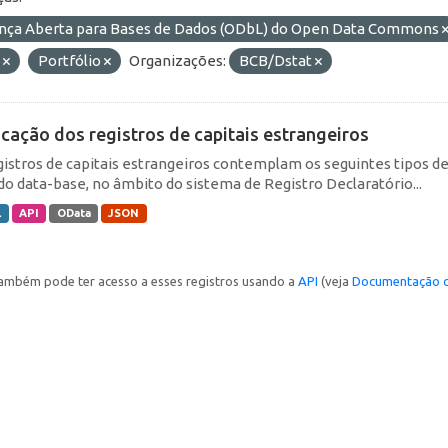
ença Aberta para Bases de Dados (ODbL) do Open Data Commons
E
Portfólio
Organizações:
BCB/Dstat
icação dos registros de capitais estrangeiros
gistros de capitais estrangeiros contemplam os seguintes tipos d
do data-base, no âmbito do sistema de Registro Declaratório...
L
API
OData
JSON
ambém pode ter acesso a esses registros usando a
API
(veja
Documentação d