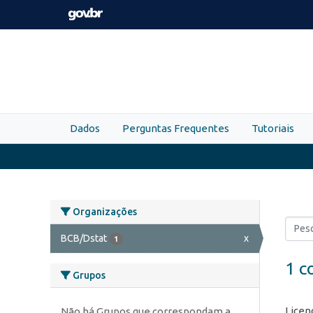
Skip to main content
Dados
Perguntas Frequentes
Tutoriais
Organizações
BCB/Dstat
x
1
1 c
Grupos
Licen
Não há Grupos que correspondam a