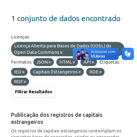
1 conjunto de dados encontrado
Licenças:
Licença Aberta para Bases de Dados (ODbL) do
Open Data Commons
Formatos:
JSON
HTML
API
Etiquetas:
IED
Capitais Estrangeiros
RDE
ROF
Filtrar Resultados
Publicação dos registros de capitais
estrangeiros
Os registros de capitais estrangeiros contemplam os
seguintes tipos de operações, criadas ou encerradas