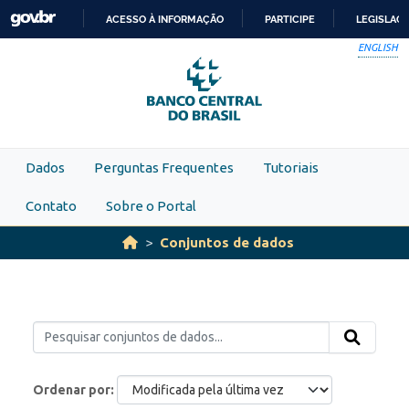
Skip to main content
ACESSO À INFORMAÇÃO
PARTICIPE
LEGISLAÇ
IR
ENGLISH
PARA
O
CONTEÚDO
Dados
Perguntas Frequentes
Tutoriais
Contato
Sobre o Portal
Conjuntos de dados
Ordenar por