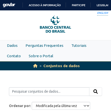
Skip to main content
ACESSO À INFORMAÇÃO
PARTICIPE
LEGISLAÇ
IR
ENGLISH
PARA
O
CONTEÚDO
Dados
Perguntas Frequentes
Tutoriais
Contato
Sobre o Portal
Conjuntos de dados
Ordenar por