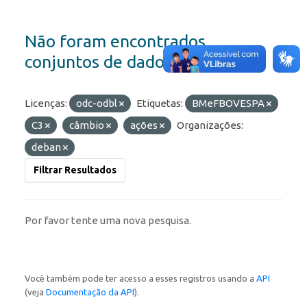
Não foram encontrados
conjuntos de dados
Licenças:
odc-odbl
Etiquetas:
BMeFBOVESPA
C3
câmbio
ações
Organizações:
deban
Filtrar Resultados
Por favor tente uma nova pesquisa.
Você também pode ter acesso a esses registros usando a
API
(veja
Documentação da API
).