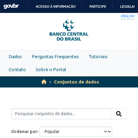
Skip to main content
ACESSO À INFORMAÇÃO
PARTICIPE
LEGISLAÇ
IR
ENGLISH
PARA
O
CONTEÚDO
Dados
Perguntas Frequentes
Tutoriais
Contato
Sobre o Portal
Conjuntos de dados
Ordenar por