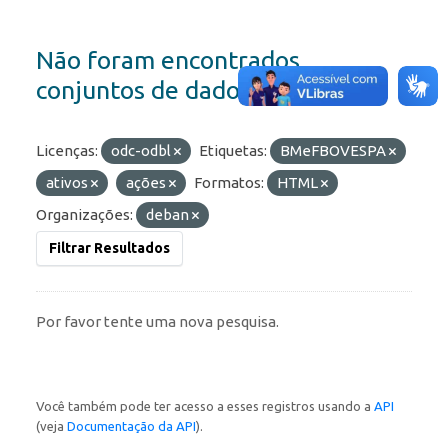
Não foram encontrados
conjuntos de dados
Licenças:
odc-odbl
Etiquetas:
BMeFBOVESPA
ativos
ações
Formatos:
HTML
Organizações:
deban
Filtrar Resultados
Por favor tente uma nova pesquisa.
Você também pode ter acesso a esses registros usando a
API
(veja
Documentação da API
).