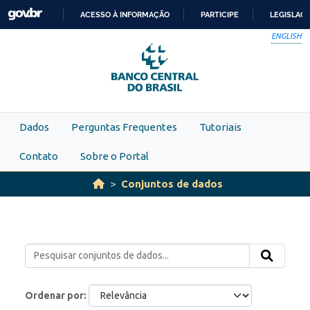
Skip to main content
ACESSO À INFORMAÇÃO
PARTICIPE
LEGISLAÇ
IR
ENGLISH
PARA
O
CONTEÚDO
Dados
Perguntas Frequentes
Tutoriais
Contato
Sobre o Portal
Conjuntos de dados
Ordenar por