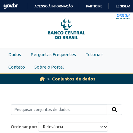
Skip to main content
ACESSO À INFORMAÇÃO
PARTICIPE
LEGISLAÇ
IR
ENGLISH
PARA
O
CONTEÚDO
Dados
Perguntas Frequentes
Tutoriais
Contato
Sobre o Portal
Conjuntos de dados
Ordenar por