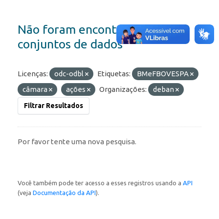
Não foram encontrados
conjuntos de dados
Licenças:
odc-odbl
Etiquetas:
BMeFBOVESPA
câmara
ações
Organizações:
deban
Filtrar Resultados
Por favor tente uma nova pesquisa.
Você também pode ter acesso a esses registros usando a
API
(veja
Documentação da API
).