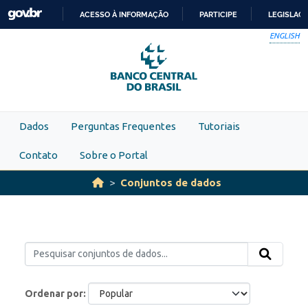
Skip to main content
ACESSO À INFORMAÇÃO
PARTICIPE
LEGISLAÇ
IR
ENGLISH
PARA
O
CONTEÚDO
Dados
Perguntas Frequentes
Tutoriais
Contato
Sobre o Portal
Conjuntos de dados
Ordenar por