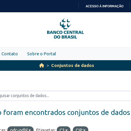
ACESSO À INFORMAÇÃO
IR
PARA
O
CONTEÚDO
Contato
Sobre o Portal
Conjuntos de dados
 foram encontrados conjuntos de dados
ças:
odc-odbl
Etiquetas:
C3
CIP