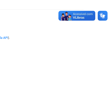
a API
).