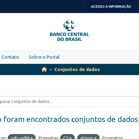
ACESSO À INFORMAÇÃO
IR
PARA
O
CONTEÚDO
Contato
Sobre o Portal
Conjuntos de dados
 foram encontrados conjuntos de dados
ças:
odc-odbl
Etiquetas:
C3
ativos
Formatos: