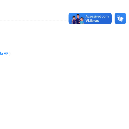
a API
).