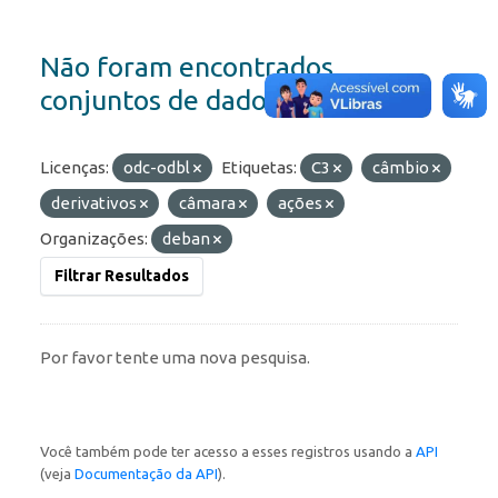
Não foram encontrados
conjuntos de dados
Licenças:
odc-odbl
Etiquetas:
C3
câmbio
derivativos
câmara
ações
Organizações:
deban
Filtrar Resultados
Por favor tente uma nova pesquisa.
Você também pode ter acesso a esses registros usando a
API
(veja
Documentação da API
).