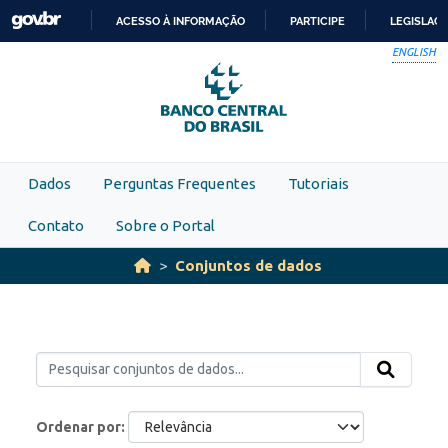
Skip to main content
ACESSO À INFORMAÇÃO
PARTICIPE
LEGISLAÇ
IR
ENGLISH
PARA
O
CONTEÚDO
Dados
Perguntas Frequentes
Tutoriais
Contato
Sobre o Portal
Conjuntos de dados
Ordenar por