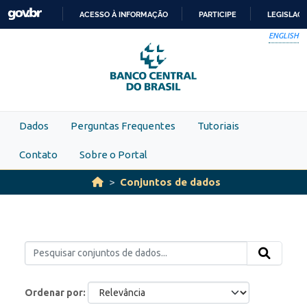
Skip to main content
ACESSO À INFORMAÇÃO
PARTICIPE
LEGISLAÇ
IR
ENGLISH
PARA
O
CONTEÚDO
Dados
Perguntas Frequentes
Tutoriais
Contato
Sobre o Portal
Conjuntos de dados
Ordenar por