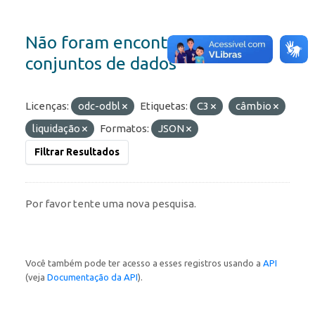
Não foram encontrados
conjuntos de dados
Licenças:
odc-odbl
Etiquetas:
C3
câmbio
liquidação
Formatos:
JSON
Filtrar Resultados
Por favor tente uma nova pesquisa.
Você também pode ter acesso a esses registros usando a
API
(veja
Documentação da API
).