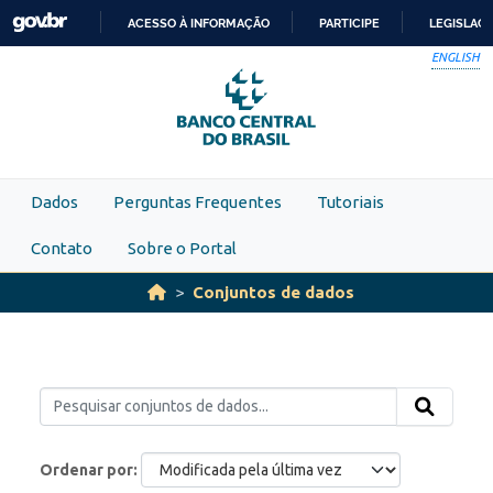
Skip to main content
ACESSO À INFORMAÇÃO
PARTICIPE
LEGISLAÇ
IR
ENGLISH
PARA
O
CONTEÚDO
Dados
Perguntas Frequentes
Tutoriais
Contato
Sobre o Portal
Conjuntos de dados
Ordenar por