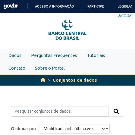
Skip to main content
ACESSO À INFORMAÇÃO
PARTICIPE
LEGISLAÇ
IR
ENGLISH
PARA
O
CONTEÚDO
Dados
Perguntas Frequentes
Tutoriais
Contato
Sobre o Portal
Conjuntos de dados
Ordenar por