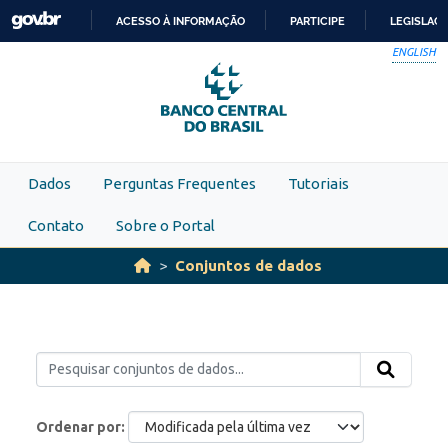
Skip to main content
ACESSO À INFORMAÇÃO
PARTICIPE
LEGISLAÇ
IR
ENGLISH
PARA
O
CONTEÚDO
Dados
Perguntas Frequentes
Tutoriais
Contato
Sobre o Portal
Conjuntos de dados
Ordenar por