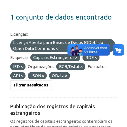
1 conjunto de dados encontrado
Licenças:
Licença Aberta para Bases de Dados (ODbL) do
Open Data Commons
Etiquetas:
Capitais Estrangeiros
RDE
IED
Organizações:
BCB/Dstat
Formatos:
API
JSON
OData
Filtrar Resultados
Publicação dos registros de capitais
estrangeiros
Os registros de capitais estrangeiros contemplam os
seguintes tipos de operações, criadas ou encerradas