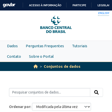
Skip to main content
ACESSO À INFORMAÇÃO
PARTICIPE
LEGISLAÇ
IR
ENGLISH
PARA
O
CONTEÚDO
Dados
Perguntas Frequentes
Tutoriais
Contato
Sobre o Portal
Conjuntos de dados
Ordenar por