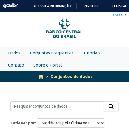
Skip to main content
ACESSO À INFORMAÇÃO
PARTICIPE
LEGISLAÇ
IR
ENGLISH
PARA
O
CONTEÚDO
Dados
Perguntas Frequentes
Tutoriais
Contato
Sobre o Portal
Conjuntos de dados
Ordenar por