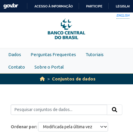
Skip to main content
ACESSO À INFORMAÇÃO
PARTICIPE
LEGISLAÇ
IR
ENGLISH
PARA
O
CONTEÚDO
Dados
Perguntas Frequentes
Tutoriais
Contato
Sobre o Portal
Conjuntos de dados
Ordenar por