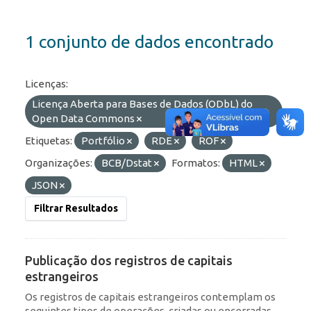
1 conjunto de dados encontrado
Licenças:
Licença Aberta para Bases de Dados (ODbL) do
Open Data Commons
Etiquetas:
Portfólio
RDE
ROF
Organizações:
BCB/Dstat
Formatos:
HTML
JSON
Filtrar Resultados
Publicação dos registros de capitais
estrangeiros
Os registros de capitais estrangeiros contemplam os
seguintes tipos de operações, criadas ou encerradas