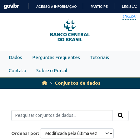
Skip to main content
ACESSO À INFORMAÇÃO
PARTICIPE
LEGISLAÇ
IR
ENGLISH
PARA
O
CONTEÚDO
Dados
Perguntas Frequentes
Tutoriais
Contato
Sobre o Portal
Conjuntos de dados
Ordenar por