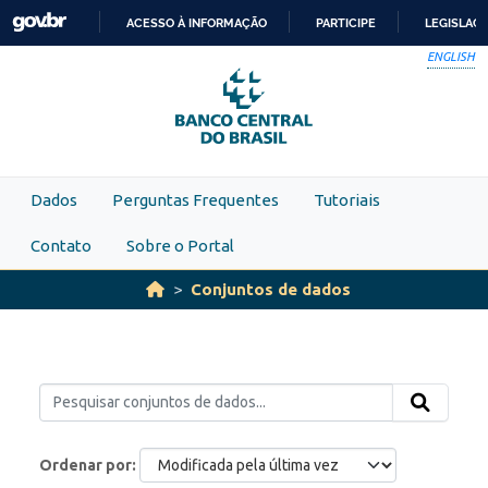
Skip to main content
ACESSO À INFORMAÇÃO
PARTICIPE
LEGISLAÇ
IR
ENGLISH
PARA
O
CONTEÚDO
Dados
Perguntas Frequentes
Tutoriais
Contato
Sobre o Portal
Conjuntos de dados
Ordenar por