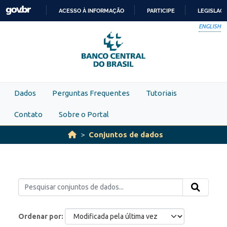
Skip to main content
ACESSO À INFORMAÇÃO
PARTICIPE
LEGISLAÇ
IR
ENGLISH
PARA
O
CONTEÚDO
Dados
Perguntas Frequentes
Tutoriais
Contato
Sobre o Portal
Conjuntos de dados
Ordenar por