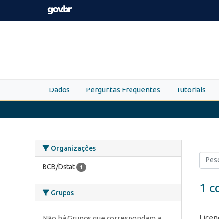
Skip to main content
Dados
Perguntas Frequentes
Tutoriais
Organizações
BCB/Dstat
1
1 c
Grupos
Licen
Não há Grupos que correspondam a