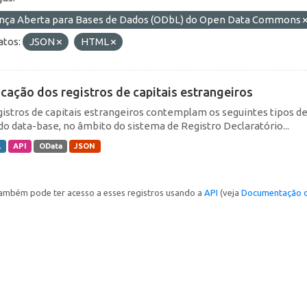
ença Aberta para Bases de Dados (ODbL) do Open Data Commons
tos:
JSON
HTML
icação dos registros de capitais estrangeiros
gistros de capitais estrangeiros contemplam os seguintes tipos d
do data-base, no âmbito do sistema de Registro Declaratório...
L
API
OData
JSON
ambém pode ter acesso a esses registros usando a
API
(veja
Documentação d