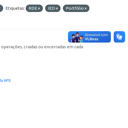
Etiquetas:
RDE
IED
Portfólio
e operações, criadas ou encerradas em cada
a API
).