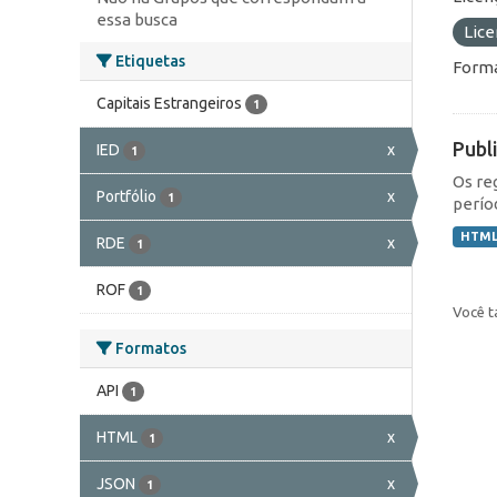
essa busca
Lic
Etiquetas
Forma
Capitais Estrangeiros
1
Publ
IED
x
1
Os re
Portfólio
x
1
perío
HTM
RDE
x
1
ROF
1
Você t
Formatos
API
1
HTML
x
1
JSON
x
1