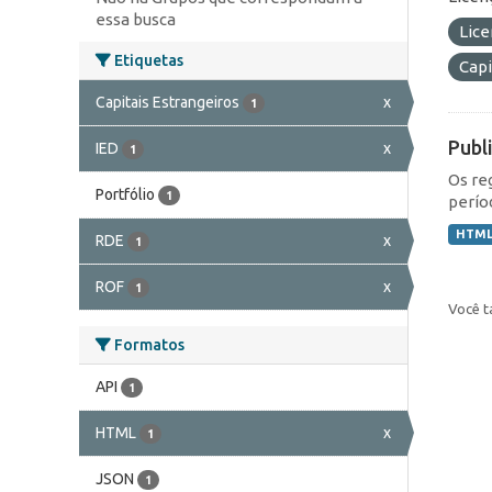
essa busca
Lic
Etiquetas
Capi
Capitais Estrangeiros
x
1
Publ
IED
x
1
Os re
Portfólio
1
perío
HTM
RDE
x
1
ROF
x
1
Você t
Formatos
API
1
HTML
x
1
JSON
1