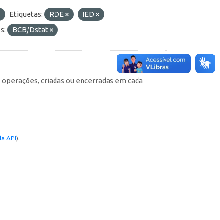
Etiquetas:
RDE
IED
s:
BCB/Dstat
e operações, criadas ou encerradas em cada
a API
).