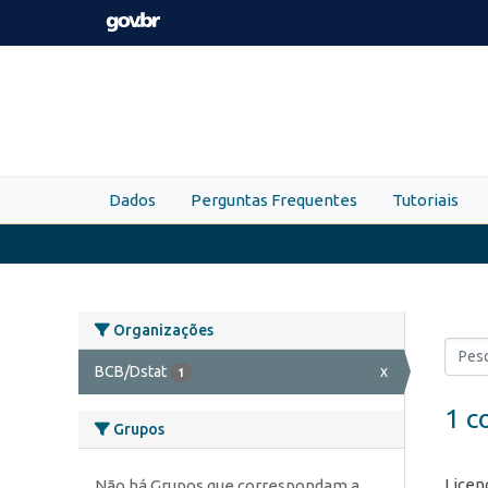
Skip to main content
Dados
Perguntas Frequentes
Tutoriais
Organizações
BCB/Dstat
x
1
1 c
Grupos
Licen
Não há Grupos que correspondam a