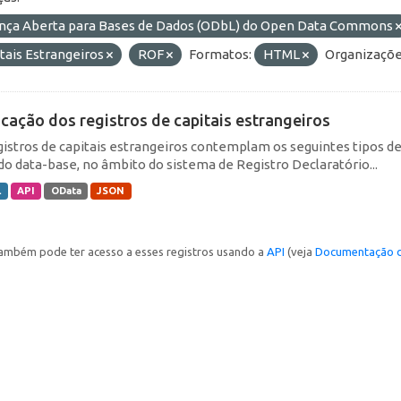
ença Aberta para Bases de Dados (ODbL) do Open Data Commons
tais Estrangeiros
ROF
Formatos:
HTML
Organizaçõe
icação dos registros de capitais estrangeiros
gistros de capitais estrangeiros contemplam os seguintes tipos d
do data-base, no âmbito do sistema de Registro Declaratório...
L
API
OData
JSON
ambém pode ter acesso a esses registros usando a
API
(veja
Documentação d