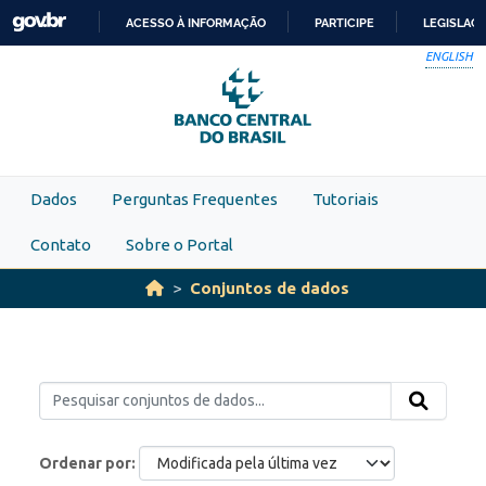
Skip to main content
ACESSO À INFORMAÇÃO
PARTICIPE
LEGISLAÇ
IR
ENGLISH
PARA
O
CONTEÚDO
Dados
Perguntas Frequentes
Tutoriais
Contato
Sobre o Portal
Conjuntos de dados
Ordenar por