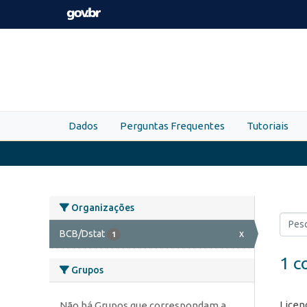
Skip to main content
Dados
Perguntas Frequentes
Tutoriais
Organizações
BCB/Dstat
x
1
1 c
Grupos
Licen
Não há Grupos que correspondam a