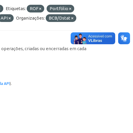
Etiquetas:
ROF
Portfólio
API
Organizações:
BCB/Dstat
e operações, criadas ou encerradas em cada
a API
).