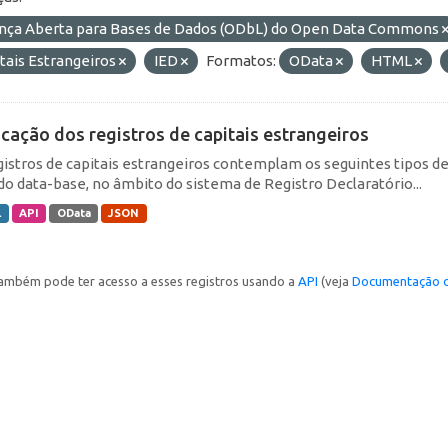
ença Aberta para Bases de Dados (ODbL) do Open Data Commons
tais Estrangeiros
IED
Formatos:
OData
HTML
icação dos registros de capitais estrangeiros
gistros de capitais estrangeiros contemplam os seguintes tipos d
do data-base, no âmbito do sistema de Registro Declaratório...
L
API
OData
JSON
ambém pode ter acesso a esses registros usando a
API
(veja
Documentação d