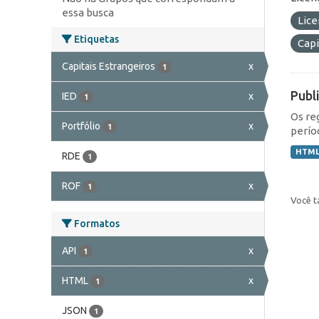
essa busca
Lic
Etiquetas
Capi
Capitais Estrangeiros
x
1
Publ
IED
x
1
Os re
Portfólio
x
1
perío
HTM
RDE
1
ROF
x
1
Você t
Formatos
API
x
1
HTML
x
1
JSON
1