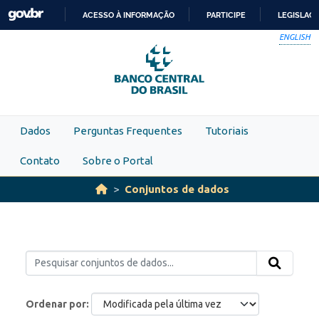
Skip to main content
ACESSO À INFORMAÇÃO
PARTICIPE
LEGISLAÇ
IR
ENGLISH
PARA
O
CONTEÚDO
Dados
Perguntas Frequentes
Tutoriais
Contato
Sobre o Portal
Conjuntos de dados
Ordenar por