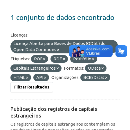
1 conjunto de dados encontrado
Licenças:
Licença Aberta para Bases de Dados (ODbL) do
Open Data Commons
Etiquetas:
ROF
RDE
Portfólio
Capitais Estrangeiros
Formatos:
OData
HTML
API
Organizações:
BCB/Dstat
Filtrar Resultados
Publicação dos registros de capitais
estrangeiros
Os registros de capitais estrangeiros contemplam os
seguintes tipos de operações, criadas ou encerradas