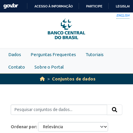
Skip to main content
ACESSO À INFORMAÇÃO
PARTICIPE
LEGISLAÇ
IR
ENGLISH
PARA
O
CONTEÚDO
Dados
Perguntas Frequentes
Tutoriais
Contato
Sobre o Portal
Conjuntos de dados
Ordenar por