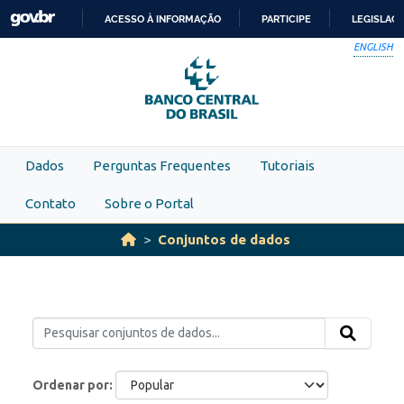
Skip to main content
ACESSO À INFORMAÇÃO
PARTICIPE
LEGISLAÇ
IR
ENGLISH
PARA
O
CONTEÚDO
Dados
Perguntas Frequentes
Tutoriais
Contato
Sobre o Portal
Conjuntos de dados
Ordenar por