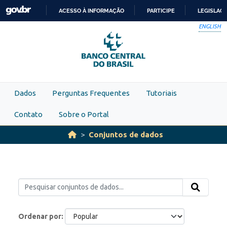
Skip to main content
ACESSO À INFORMAÇÃO
PARTICIPE
LEGISLAÇ
IR
ENGLISH
PARA
O
CONTEÚDO
Dados
Perguntas Frequentes
Tutoriais
Contato
Sobre o Portal
Conjuntos de dados
Ordenar por