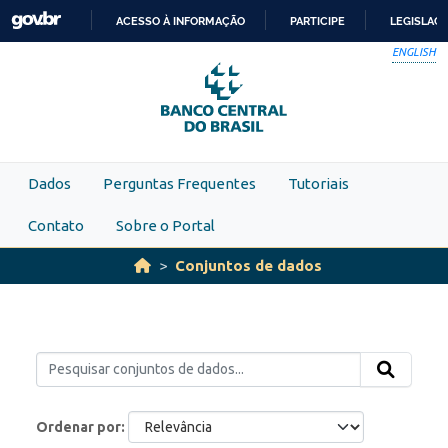
Skip to main content
ACESSO À INFORMAÇÃO
PARTICIPE
LEGISLAÇ
IR
ENGLISH
PARA
O
CONTEÚDO
Dados
Perguntas Frequentes
Tutoriais
Contato
Sobre o Portal
Conjuntos de dados
Ordenar por