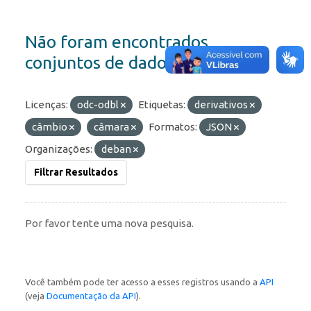
Não foram encontrados
conjuntos de dados
Licenças:
odc-odbl
Etiquetas:
derivativos
câmbio
câmara
Formatos:
JSON
Organizações:
deban
Filtrar Resultados
Por favor tente uma nova pesquisa.
Você também pode ter acesso a esses registros usando a
API
(veja
Documentação da API
).