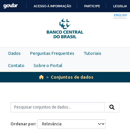
Skip to main content
ACESSO À INFORMAÇÃO
PARTICIPE
LEGISLAÇ
IR
ENGLISH
PARA
O
CONTEÚDO
Dados
Perguntas Frequentes
Tutoriais
Contato
Sobre o Portal
Conjuntos de dados
Ordenar por