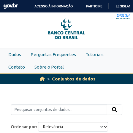
Skip to main content
ACESSO À INFORMAÇÃO
PARTICIPE
LEGISLAÇ
IR
ENGLISH
PARA
O
CONTEÚDO
Dados
Perguntas Frequentes
Tutoriais
Contato
Sobre o Portal
Conjuntos de dados
Ordenar por