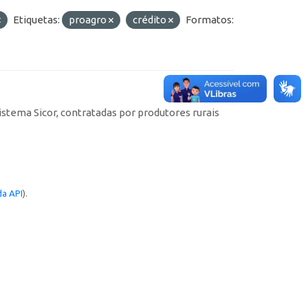
Etiquetas:
proagro
crédito
Formatos:
istema Sicor, contratadas por produtores rurais
a API
).