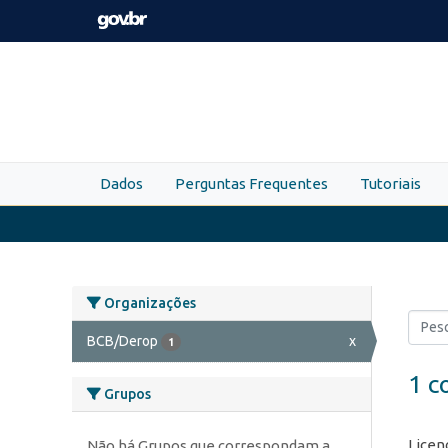
Skip to main content
Dados
Perguntas Frequentes
Tutoriais
Organizações
BCB/Derop
x
1
1 c
Grupos
Licen
Não há Grupos que correspondam a