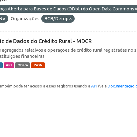
ença Aberta para Bases de Dados (ODbL) do Open Data Commons
N
Organizações:
BCB/Derop
iz de Dados do Crédito Rural - MDCR
 agregados relativos a operações de crédito rural registradas no s
stituições financeiras.
L
API
OData
JSON
ambém pode ter acesso a esses registros usando a
API
(veja
Documentação d