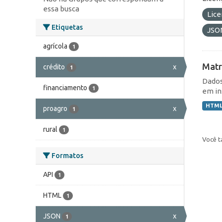
essa busca
Lic
Etiquetas
JSO
agrícola
1
Matr
crédito
x
1
Dados
financiamento
1
em in
HTM
proagro
x
1
rural
1
Você t
Formatos
API
1
HTML
1
JSON
x
1