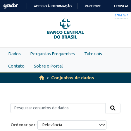
Skip to main content
ACESSO À INFORMAÇÃO
PARTICIPE
LEGISLAÇ
IR
ENGLISH
PARA
O
CONTEÚDO
Dados
Perguntas Frequentes
Tutoriais
Contato
Sobre o Portal
Conjuntos de dados
Ordenar por