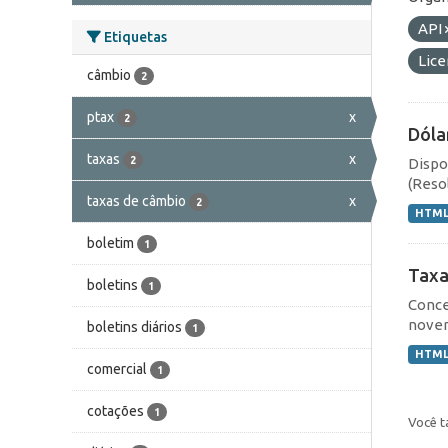
API
Etiquetas
Lic
câmbio
2
ptax
x
2
Dóla
taxas
x
2
Dispo
(Resol
taxas de câmbio
x
2
HTM
boletim
1
Taxa
boletins
1
Conce
novem
boletins diários
1
HTM
comercial
1
cotações
1
Você t