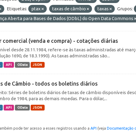
Etiquetas:
ptax
taxas de câmbio
taxas
Grupos:
ença Aberta para Bases de Dados (ODbL) do Open Data Commons
r comercial (venda e compra) - cotações diárias
nível desde 28.11.1984, refere-se às taxas administradas até março 
ução 1690, de 18.3.1990). As taxas administradas são...
L
API
OData
JSON
s de Câmbio - todos os boletins diários
ito: Séries de boletins diários de taxas de câmbio disponíveis desd
bro de 1984, para as demais moedas. Para o dólar,...
L
API
OData
JSON
ambém pode ter acesso a esses registros usando a
API
(veja
Documentação d