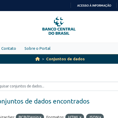
ACESSO À INFORMAÇÃO
IR
PARA
O
CONTEÚDO
Contato
Sobre o Portal
Conjuntos de dados
onjuntos de dados encontrados
izações:
BCB/Depin
Formatos:
HTML
JSON