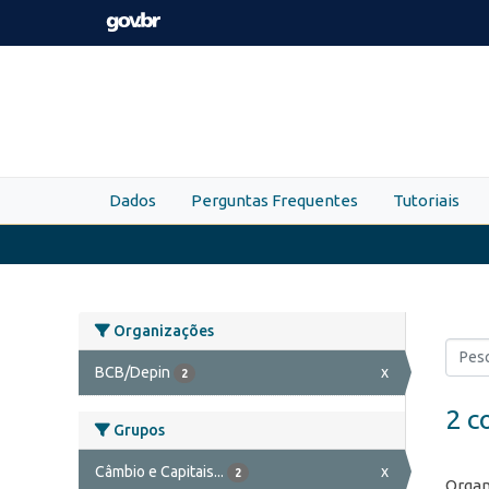
Skip to main content
Dados
Perguntas Frequentes
Tutoriais
Organizações
BCB/Depin
x
2
2 c
Grupos
Câmbio e Capitais...
x
2
Organ