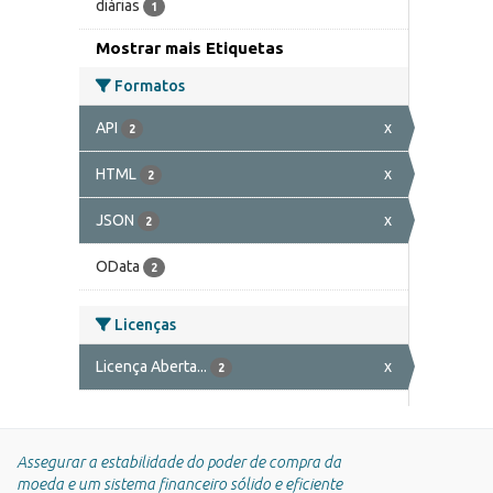
diárias
1
Mostrar mais Etiquetas
Formatos
API
x
2
HTML
x
2
JSON
x
2
OData
2
Licenças
Licença Aberta...
x
2
Assegurar a estabilidade do poder de compra da
moeda e um sistema financeiro sólido e eficiente