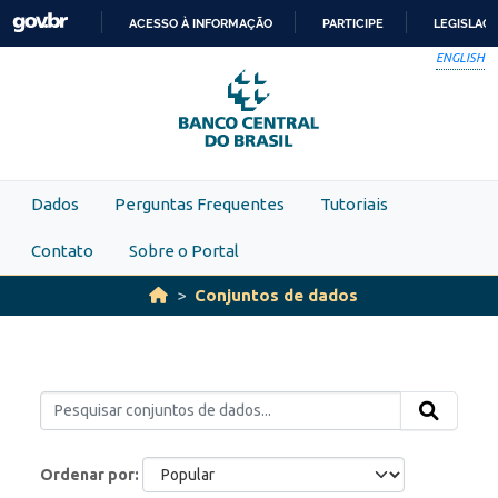
Skip to main content
ACESSO À INFORMAÇÃO
PARTICIPE
LEGISLAÇ
IR
ENGLISH
PARA
O
CONTEÚDO
Dados
Perguntas Frequentes
Tutoriais
Contato
Sobre o Portal
Conjuntos de dados
Ordenar por