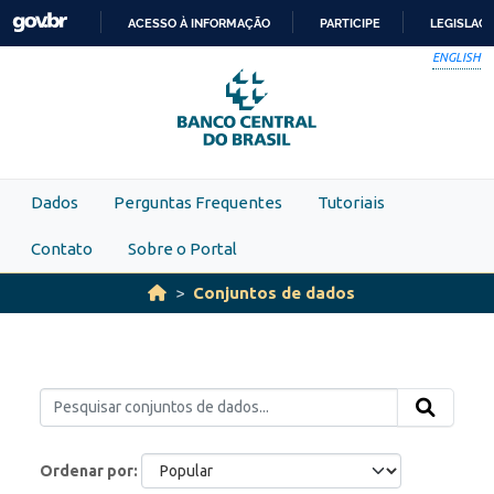
Skip to main content
ACESSO À INFORMAÇÃO
PARTICIPE
LEGISLAÇ
IR
ENGLISH
PARA
O
CONTEÚDO
Dados
Perguntas Frequentes
Tutoriais
Contato
Sobre o Portal
Conjuntos de dados
Ordenar por