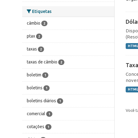
Etiquetas
Dóla
câmbio
2
Dispo
ptax
(Resol
2
HTM
taxas
2
taxas de câmbio
2
Taxa
Conce
boletim
1
novem
boletins
1
HTM
boletins diários
1
Você t
comercial
1
cotações
1