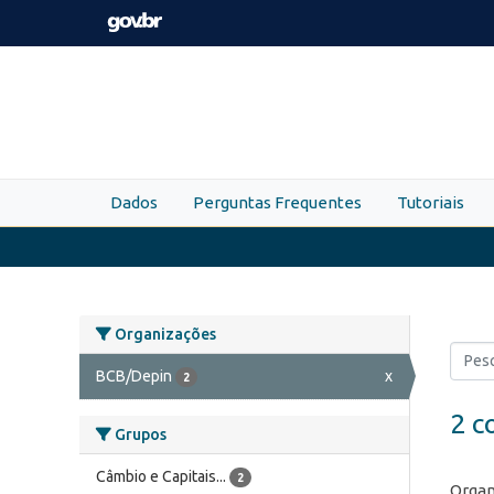
Skip to main content
Dados
Perguntas Frequentes
Tutoriais
Organizações
BCB/Depin
x
2
2 c
Grupos
Câmbio e Capitais...
2
Organ