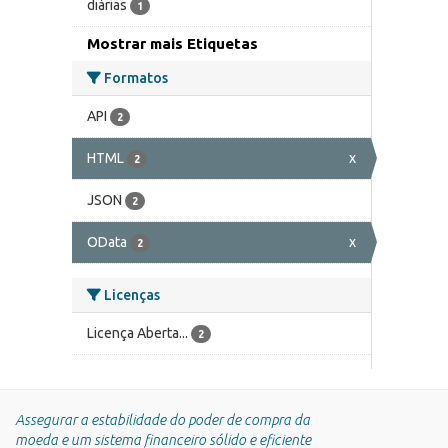
diárias
1
Mostrar mais Etiquetas
Formatos
API
2
HTML
x
2
JSON
2
OData
x
2
Licenças
Licença Aberta...
2
Assegurar a estabilidade do poder de compra da
moeda e um sistema financeiro sólido e eficiente