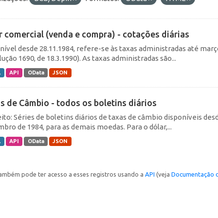
r comercial (venda e compra) - cotações diárias
nível desde 28.11.1984, refere-se às taxas administradas até março 
ução 1690, de 18.3.1990). As taxas administradas são...
L
API
OData
JSON
s de Câmbio - todos os boletins diários
ito: Séries de boletins diários de taxas de câmbio disponíveis desd
bro de 1984, para as demais moedas. Para o dólar,...
L
API
OData
JSON
ambém pode ter acesso a esses registros usando a
API
(veja
Documentação d