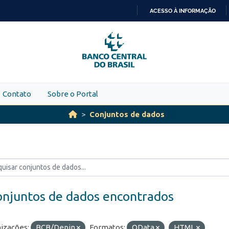
ACESSO À INFORMAÇÃO
IR
PARA
O
CONTEÚDO
Contato
Sobre o Portal
Conjuntos de dados
onjuntos de dados encontrados
izações:
BCB/Depin
Formatos:
OData
HTML