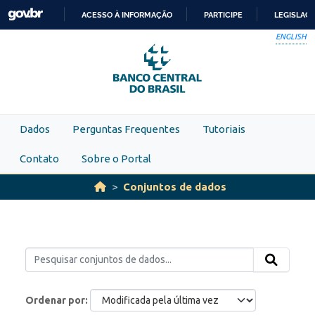
Skip to main content
ACESSO À INFORMAÇÃO
PARTICIPE
LEGISLAÇ
IR
ENGLISH
PARA
O
CONTEÚDO
Dados
Perguntas Frequentes
Tutoriais
Contato
Sobre o Portal
Conjuntos de dados
Ordenar por