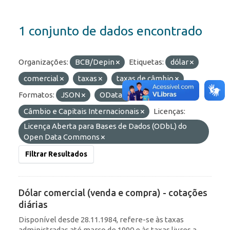
1 conjunto de dados encontrado
Organizações:
BCB/Depin
Etiquetas:
dólar
comercial
taxas
taxas de câmbio
Formatos:
JSON
OData
Grupos:
Câmbio e Capitais Internacionais
Licenças:
Licença Aberta para Bases de Dados (ODbL) do
Open Data Commons
Filtrar Resultados
Dólar comercial (venda e compra) - cotações
diárias
Disponível desde 28.11.1984, refere-se às taxas
administradas até março de 1990 e às taxas livres a