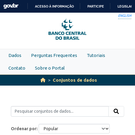
Skip to main content
ACESSO À INFORMAÇÃO
PARTICIPE
LEGISLAÇ
IR
ENGLISH
PARA
O
CONTEÚDO
Dados
Perguntas Frequentes
Tutoriais
Contato
Sobre o Portal
Conjuntos de dados
Ordenar por