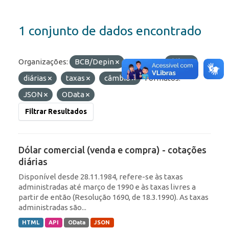
1 conjunto de dados encontrado
Organizações:
BCB/Depin
Etiquetas:
dólar
diárias
taxas
câmbio
Formatos:
JSON
OData
Filtrar Resultados
Dólar comercial (venda e compra) - cotações
diárias
Disponível desde 28.11.1984, refere-se às taxas
administradas até março de 1990 e às taxas livres a
partir de então (Resolução 1690, de 18.3.1990). As taxas
administradas são...
HTML
API
OData
JSON