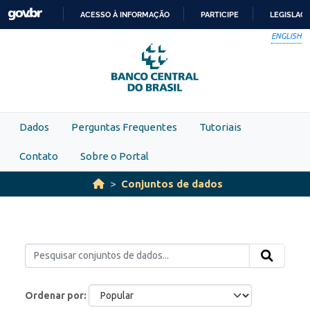
Skip to main content
ACESSO À INFORMAÇÃO
PARTICIPE
LEGISLAÇ
IR
ENGLISH
PARA
O
CONTEÚDO
Dados
Perguntas Frequentes
Tutoriais
Contato
Sobre o Portal
Conjuntos de dados
Ordenar por