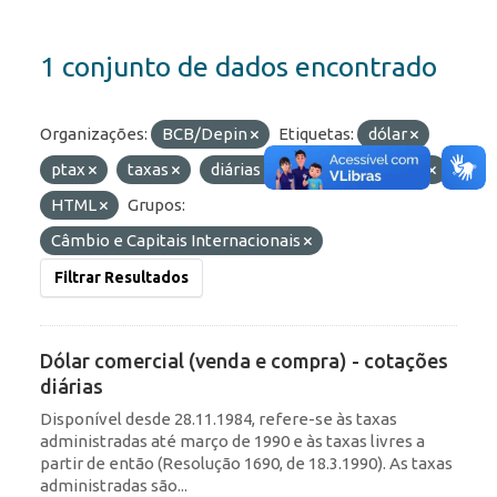
1 conjunto de dados encontrado
Organizações:
BCB/Depin
Etiquetas:
dólar
ptax
taxas
diárias
Formatos:
JSON
HTML
Grupos:
Câmbio e Capitais Internacionais
Filtrar Resultados
Dólar comercial (venda e compra) - cotações
diárias
Disponível desde 28.11.1984, refere-se às taxas
administradas até março de 1990 e às taxas livres a
partir de então (Resolução 1690, de 18.3.1990). As taxas
administradas são...