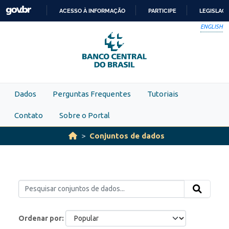
Skip to main content
ACESSO À INFORMAÇÃO
PARTICIPE
LEGISLAÇ
IR
ENGLISH
PARA
O
CONTEÚDO
Dados
Perguntas Frequentes
Tutoriais
Contato
Sobre o Portal
Conjuntos de dados
Ordenar por