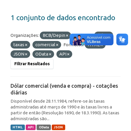
1 conjunto de dados encontrado
Organizações:
BCB/Depin
Etiquetas:
dólar
taxas
comercial
Formatos:
HTML
JSON
OData
API
Filtrar Resultados
Dólar comercial (venda e compra) - cotações
diárias
Disponível desde 28.11.1984, refere-se às taxas
administradas até março de 1990 e às taxas livres a
partir de então (Resolução 1690, de 18.3.1990). As taxas
administradas são...
HTML
API
OData
JSON