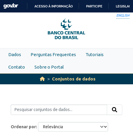
Skip to main content
ACESSO À INFORMAÇÃO
PARTICIPE
LEGISLAÇ
IR
ENGLISH
PARA
O
CONTEÚDO
Dados
Perguntas Frequentes
Tutoriais
Contato
Sobre o Portal
Conjuntos de dados
Ordenar por