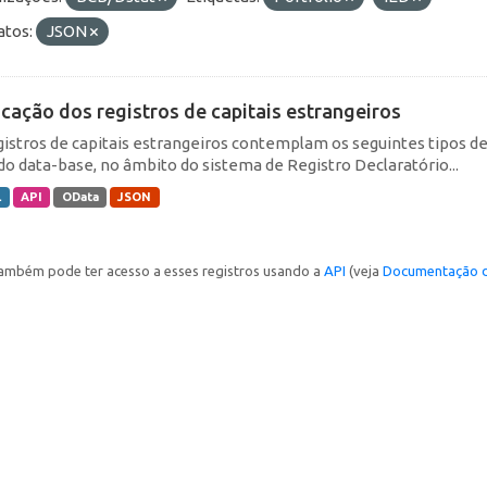
tos:
JSON
icação dos registros de capitais estrangeiros
gistros de capitais estrangeiros contemplam os seguintes tipos d
do data-base, no âmbito do sistema de Registro Declaratório...
L
API
OData
JSON
ambém pode ter acesso a esses registros usando a
API
(veja
Documentação d