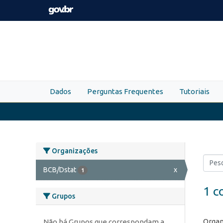
Skip to main content
Dados
Perguntas Frequentes
Tutoriais
Organizações
BCB/Dstat
x
1
1 c
Grupos
Organ
Não há Grupos que correspondam a