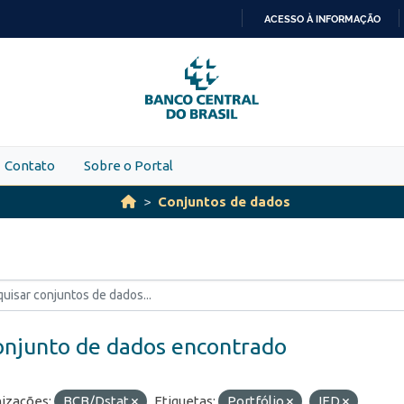
ACESSO À INFORMAÇÃO
IR
PARA
O
CONTEÚDO
Contato
Sobre o Portal
Conjuntos de dados
onjunto de dados encontrado
izações:
BCB/Dstat
Etiquetas:
Portfólio
IED