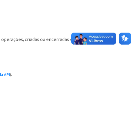
e operações, criadas ou encerradas em cada
a API
).