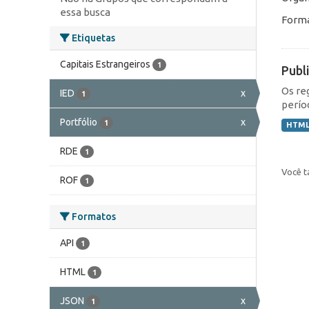
essa busca
Forma
Etiquetas
Capitais Estrangeiros
1
Publ
Os re
IED
x
1
perío
Portfólio
x
1
HTM
RDE
1
Você t
ROF
1
Formatos
API
1
HTML
1
JSON
x
1