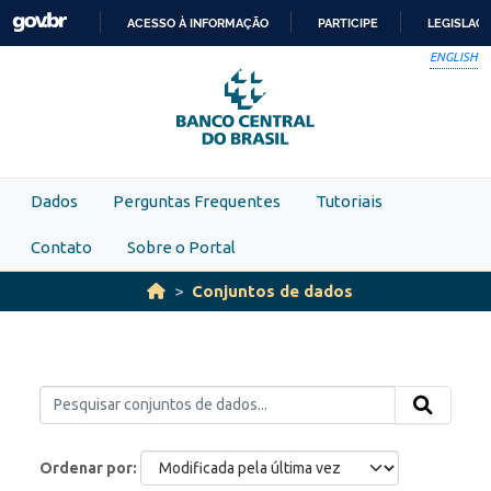
Skip to main content
ACESSO À INFORMAÇÃO
PARTICIPE
LEGISLAÇ
IR
ENGLISH
PARA
O
CONTEÚDO
Dados
Perguntas Frequentes
Tutoriais
Contato
Sobre o Portal
Conjuntos de dados
Ordenar por