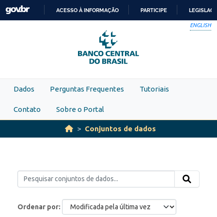
Skip to main content
ACESSO À INFORMAÇÃO
PARTICIPE
LEGISLAÇ
IR
ENGLISH
PARA
O
CONTEÚDO
Dados
Perguntas Frequentes
Tutoriais
Contato
Sobre o Portal
Conjuntos de dados
Ordenar por