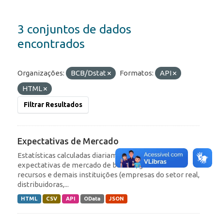
3 conjuntos de dados
encontrados
Organizações:
BCB/Dstat
Formatos:
API
HTML
Filtrar Resultados
Expectativas de Mercado
Estatísticas calculadas diariamente com base nas
expectativas de mercado de bancos, gestores de
recursos e demais instituições (empresas do setor real,
distribuidoras,...
HTML
CSV
API
OData
JSON