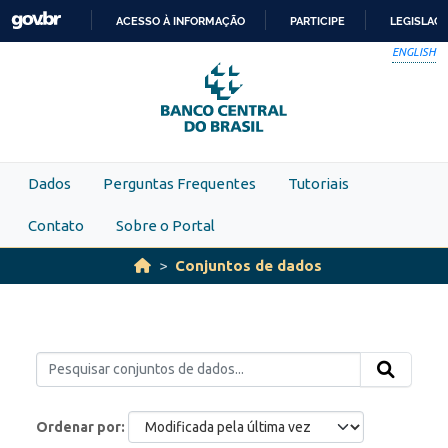
Skip to main content
ACESSO À INFORMAÇÃO
PARTICIPE
LEGISLAÇ
IR
ENGLISH
PARA
O
CONTEÚDO
Dados
Perguntas Frequentes
Tutoriais
Contato
Sobre o Portal
Conjuntos de dados
Ordenar por