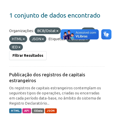
1 conjunto de dados encontrado
Organizações:
BCB/Dstat
Formatos:
API
HTML
JSON
Etiquetas:
Portfólio
IED
Filtrar Resultados
Publicação dos registros de capitais
estrangeiros
Os registros de capitais estrangeiros contemplam os
seguintes tipos de operações, criadas ou encerradas
em cada período data-base, no âmbito do sistema de
Registro Declaratório...
HTML
API
OData
JSON