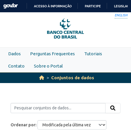
Skip to main content
ACESSO À INFORMAÇÃO
PARTICIPE
LEGISLAÇ
IR
ENGLISH
PARA
O
CONTEÚDO
Dados
Perguntas Frequentes
Tutoriais
Contato
Sobre o Portal
Conjuntos de dados
Ordenar por