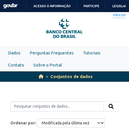
Skip to main content
ACESSO À INFORMAÇÃO
PARTICIPE
LEGISLAÇ
IR
ENGLISH
PARA
O
CONTEÚDO
Dados
Perguntas Frequentes
Tutoriais
Contato
Sobre o Portal
Conjuntos de dados
Ordenar por