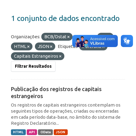
1 conjunto de dados encontrado
Organizações:
BCB/Dstat
Formatos:
API
HTML
JSON
Etiquetas:
Portfólio
Capitais Estrangeiros
Filtrar Resultados
Publicação dos registros de capitais
estrangeiros
Os registros de capitais estrangeiros contemplam os
seguintes tipos de operações, criadas ou encerradas
em cada período data-base, no âmbito do sistema de
Registro Declaratório...
HTML
API
OData
JSON